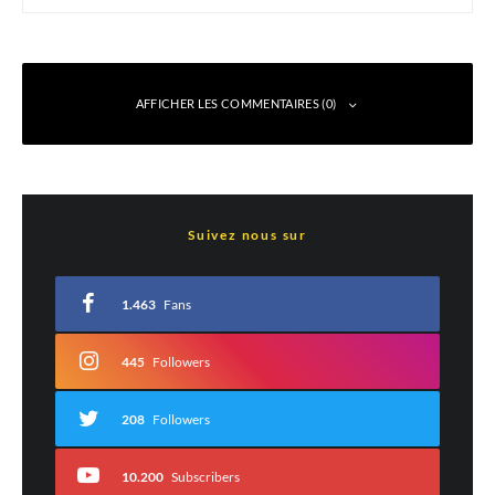
AFFICHER LES COMMENTAIRES (0)
Laisser un commentaire
Suivez nous sur
Votre adresse e-mail ne sera pas publiée.
Les champs obligatoires sont indiqués
avec
*
1.463
Fans
Commentaire
*
445
Followers
208
Followers
10.200
Subscribers