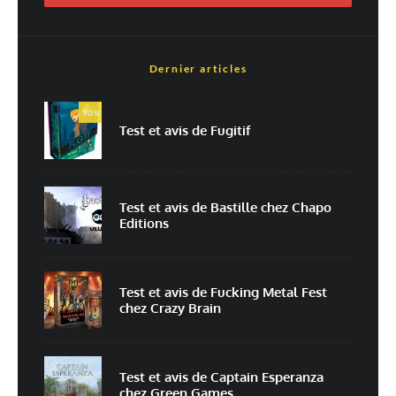
Dernier articles
Nom
*
90
%
Test et avis de Fugitif
E-mail
*
Site web
Test et avis de Bastille chez Chapo
Editions
Enregistrer mon nom, mon e-mail et mon site dans le navigateur pour
mon prochain commentaire.
Prévenez-moi de tous les nouveaux commentaires par e-mail.
Test et avis de Fucking Metal Fest
chez Crazy Brain
Prévenez-moi de tous les nouveaux articles par e-mail.
Test et avis de Captain Esperanza
chez Green Games