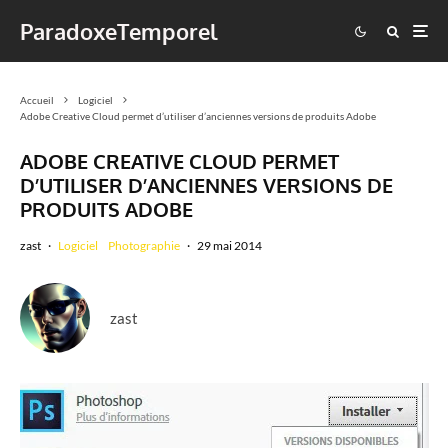
ParadoxeTemporel
Accueil
Logiciel
Adobe Creative Cloud permet d’utiliser d’anciennes versions de produits Adobe
ADOBE CREATIVE CLOUD PERMET
D’UTILISER D’ANCIENNES VERSIONS DE
PRODUITS ADOBE
zast
·
Logiciel
Photographie
·
29 mai 2014
zast