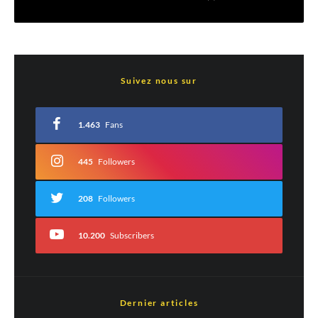
Laisser un commentaire
Suivez nous sur
Votre adresse e-mail ne sera pas publiée.
Les champs obligatoires sont indiqués
avec
*
1.463
Fans
Commentaire
*
445
Followers
208
Followers
10.200
Subscribers
Dernier articles
Nom
*