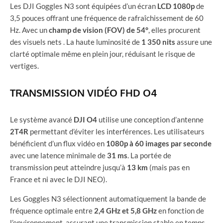
Les DJI Goggles N3 sont équipées d’un écran
LCD 1080p
de
3,5 pouces offrant une fréquence de rafraîchissement de 60
Hz. Avec un
champ de vision (FOV) de 54°
, elles procurent
des visuels nets . La haute luminosité de
1 350 nits
assure une
clarté optimale même en plein jour, réduisant le risque de
vertiges.
TRANSMISSION VIDÉO FHD O4
Le système avancé
DJI O4
utilise une conception d’antenne
2T4R
permettant d’éviter les interférences. Les utilisateurs
bénéficient d’un flux vidéo en
1080p à 60 images par seconde
avec une latence minimale de
31 ms
. La portée de
transmission peut atteindre jusqu’à
13 km
(mais pas en
France et ni avec le DJI NEO).
Les Goggles N3 sélectionnent automatiquement la bande de
fréquence optimale entre
2,4 GHz et 5,8 GHz
en fonction de
l’environnement, assurant une transmission stable en temps