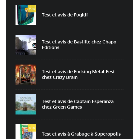
90
%
Test et avis de Fugitif
E-mail
*
Site web
Test et avis de Bastille chez Chapo
Editions
Enregistrer mon nom, mon e-mail et mon site dans le navigateur pour
mon prochain commentaire.
Prévenez-moi de tous les nouveaux commentaires par e-mail.
Test et avis de Fucking Metal Fest
chez Crazy Brain
Prévenez-moi de tous les nouveaux articles par e-mail.
Test et avis de Captain Esperanza
chez Green Games
En savoir
plus sur la façon dont les données de vos commentaires sont
80
%
traitées
Test et avis à Grabuge à Superopolis