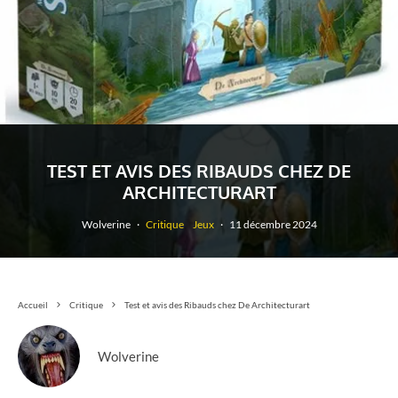
TEST ET AVIS DES RIBAUDS CHEZ DE
ARCHITECTURART
Wolverine
·
Critique
Jeux
·
11 décembre 2024
Accueil
Critique
Test et avis des Ribauds chez De Architecturart
Wolverine