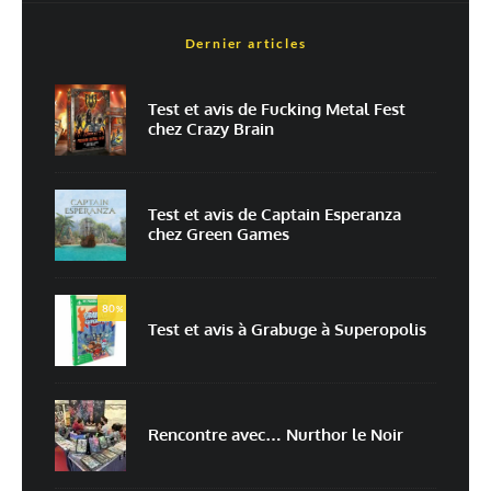
Dernier articles
Nom
*
Test et avis de Fucking Metal Fest
chez Crazy Brain
E-mail
*
Site web
Test et avis de Captain Esperanza
chez Green Games
Enregistrer mon nom, mon e-mail et mon site dans le navigateur pour
mon prochain commentaire.
80
Prévenez-moi de tous les nouveaux commentaires par e-mail.
%
Test et avis à Grabuge à Superopolis
Prévenez-moi de tous les nouveaux articles par e-mail.
Rencontre avec… Nurthor le Noir
En savoir