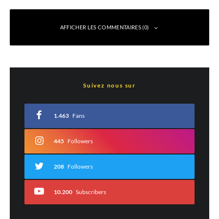
AFFICHER LES COMMENTAIRES (0)
Laisser un commentaire
Suivez nous sur
Votre adresse e-mail ne sera pas publiée.
Les champs obligatoires sont indiqués
avec
*
1.463
Fans
Commentaire
*
445
Followers
208
Followers
10.200
Subscribers