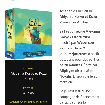
Test et avis de Sail de
Akiyama Koryo et Kozu
Yusei chez Allplay
Sail
est un jeu de
Akiyama
Koryo
et
Kozu Yusei
,
illustré par
Weberson
Santiago
. Pour
2
joueurs/joueuses
à partir
de 11 ans pour des parties
de
20 minutes
. Édité par
AUTEURS :
Allplay
et distribué par
Akiyama Koryo et Kozu
Novalis
. Disponible le 28
Yusei
mars 2025.
EDITEUR :
Le jeu est issu d’une
Allplay
campagne de financement
participatif sur la
NOMBRE DE JOUUERS / JOUEUSES :