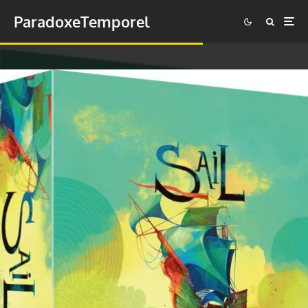
ParadoxeTemporel