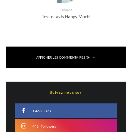
Suivant
Test et avis Happy Mochi
AFFICHER LES COMMENTAIRES (0)
Laisser un commentaire
Suivez nous sur
Votre adresse e-mail ne sera pas publiée.
Les champs obligatoires sont indiqués
avec
*
1.463
Fans
Commentaire
*
445
Followers