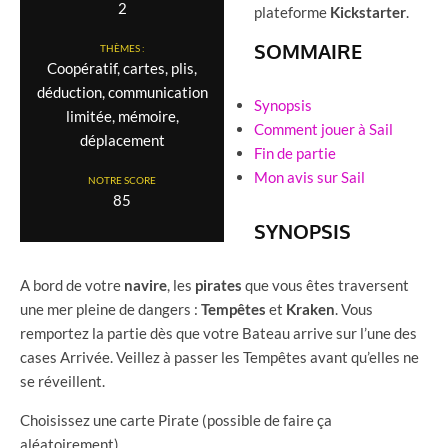
2
plateforme
Kickstarter
.
SOMMAIRE
THÈMES :
Coopératif, cartes, plis,
déduction, communication
Synopsis
limitée, mémoire,
Comment jouer à Sail
déplacement
Fin de partie
Mon avis sur Sail
NOTRE SCORE
85
SYNOPSIS
A bord de votre
navire
, les
pirates
que vous êtes traversent
une mer pleine de dangers :
Tempêtes
et
Kraken
. Vous
remportez la partie dès que votre Bateau arrive sur l’une des
cases Arrivée. Veillez à passer les Tempêtes avant qu’elles ne
se réveillent.
Choisissez une carte Pirate (possible de faire ça
aléatoirement).