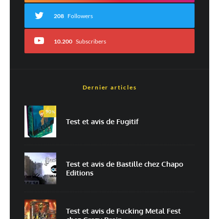
208
Followers
10.200
Subscribers
Dernier articles
Est-ce une évaluation?
Non
Oui
90
%
Test et avis de Fugitif
Nom
*
Test et avis de Bastille chez Chapo
Editions
E-mail
*
Site web
Test et avis de Fucking Metal Fest