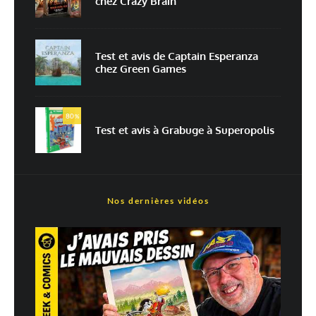
chez Crazy Brain
Enregistrer mon nom, mon e-mail et mon site dans le navigateur pour
mon prochain commentaire.
Prévenez-moi de tous les nouveaux commentaires par e-mail.
Test et avis de Captain Esperanza
chez Green Games
Prévenez-moi de tous les nouveaux articles par e-mail.
80
%
Test et avis à Grabuge à Superopolis
En savoir
plus sur la façon dont les données de vos commentaires sont
traitées
Nos dernières vidéos