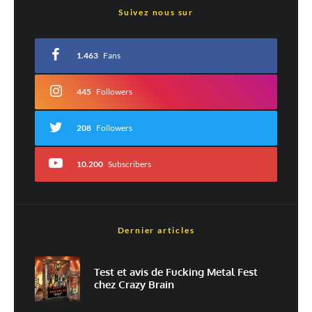
Suivez nous sur
Votre adresse e-mail ne sera pas publiée.
Les champs obligatoires sont indiqués
avec
*
1.463
Fans
Commentaire
*
445
Followers
208
Followers
10.200
Subscribers
Dernier articles
Nom
*
Test et avis de Fucking Metal Fest
chez Crazy Brain
E-mail
*
Site web