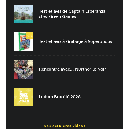
Test et avis de Captain Esperanza
chez Green Games
Enregistrer mon nom, mon e-mail et mon site dans le navigateur pour
mon prochain commentaire.
80
Prévenez-moi de tous les nouveaux commentaires par e-mail.
%
Test et avis à Grabuge à Superopolis
Prévenez-moi de tous les nouveaux articles par e-mail.
Rencontre avec… Nurthor le Noir
En savoir
plus sur la façon dont les données de vos commentaires sont
traitées
Ludum Box été 2026
Nos dernières vidéos