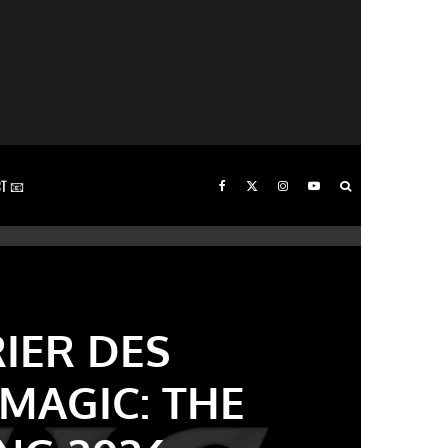
T 📧
IER DES
 MAGIC: THE