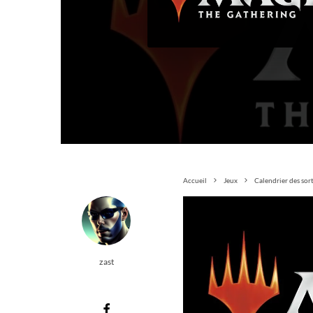
Accueil
Jeux
Calendrier des sor
zast