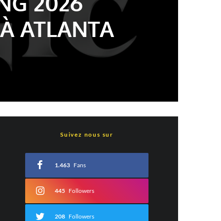
NG 2026
 À ATLANTA
Suivez nous sur
1.463
Fans
445
Followers
208
Followers