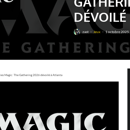
GATHERI
DÉVOILÉ
zast
·
Jeux
·
1 octobre 2025
ties Magic: The Gathering 2026 dévoilé à Atlanta