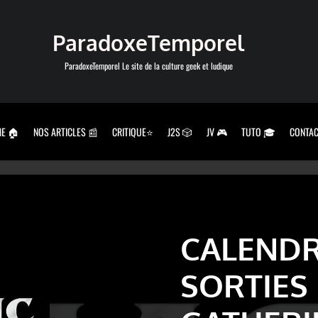
ParadoxeTemporel
ParadoxeTemporel Le site de la culture geek et ludique
E 🏠
NOS ARTICLES 📰
CRITIQUE⭐
J2S 🎲
JV 🎮
TUTO 🎓
CONTAC
CALENDR
SORTIES