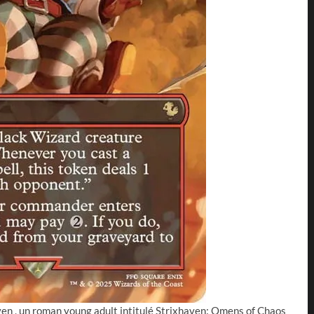
ven , un roman young adult intitulé Strixhaven: Omens of Chaos