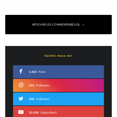
AFFICHER LES COMMENTAIRES (0)
Laisser un commentaire
Suivez nous sur
Votre adresse e-mail ne sera pas publiée.
Les champs obligatoires sont indiqués
avec
*
1.463
Fans
Commentaire
*
445
Followers
208
Followers
10.200
Subscribers