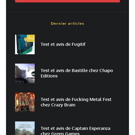
Dernier articles
Nom
*
90
%
Test et avis de Fugitif
E-mail
*
Site web
Test et avis de Bastille chez Chapo
Editions
Enregistrer mon nom, mon e-mail et mon site dans le navigateur pour
mon prochain commentaire.
Prévenez-moi de tous les nouveaux commentaires par e-mail.
Test et avis de Fucking Metal Fest
chez Crazy Brain
Prévenez-moi de tous les nouveaux articles par e-mail.
Test et avis de Captain Esperanza
chez Green Games