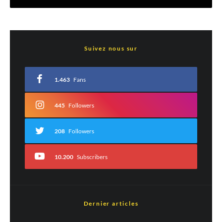
Laisser un commentaire
Suivez nous sur
Votre adresse e-mail ne sera pas publiée.
Les champs obligatoires sont indiqués
avec
*
1.463
Fans
Commentaire
*
445
Followers
208
Followers
10.200
Subscribers
Dernier articles
Nom
*