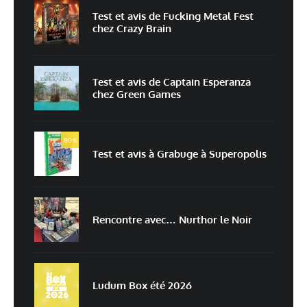
Test et avis de Fucking Metal Fest
chez Crazy Brain
E-mail
*
Site web
Test et avis de Captain Esperanza
chez Green Games
Enregistrer mon nom, mon e-mail et mon site dans le navigateur pour
mon prochain commentaire.
80
Prévenez-moi de tous les nouveaux commentaires par e-mail.
%
Test et avis à Grabuge à Superopolis
Prévenez-moi de tous les nouveaux articles par e-mail.
Rencontre avec… Nurthor le Noir
En savoir
plus sur la façon dont les données de vos commentaires sont
traitées
Ludum Box été 2026