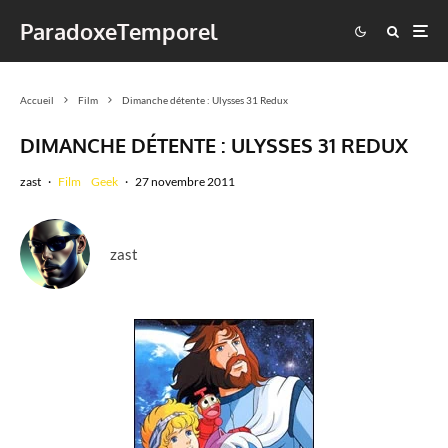
ParadoxeTemporel
Accueil
Film
Dimanche détente : Ulysses 31 Redux
DIMANCHE DÉTENTE : ULYSSES 31 REDUX
zast
·
Film
Geek
·
27 novembre 2011
zast