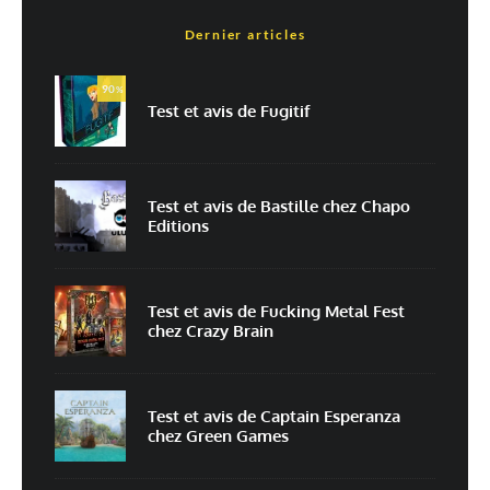
Dernier articles
Nom
*
90
%
Test et avis de Fugitif
E-mail
*
Site web
Test et avis de Bastille chez Chapo
Editions
Enregistrer mon nom, mon e-mail et mon site dans le navigateur pour
mon prochain commentaire.
Prévenez-moi de tous les nouveaux commentaires par e-mail.
Test et avis de Fucking Metal Fest
chez Crazy Brain
Prévenez-moi de tous les nouveaux articles par e-mail.
Test et avis de Captain Esperanza
chez Green Games
En savoir