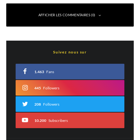
AFFICHER LES COMMENTAIRES (0)
Laisser un commentaire
Suivez nous sur
Votre adresse e-mail ne sera pas publiée.
Les champs obligatoires sont indiqués
avec
*
1.463
Fans
Commentaire
*
445
Followers
208
Followers
10.200
Subscribers