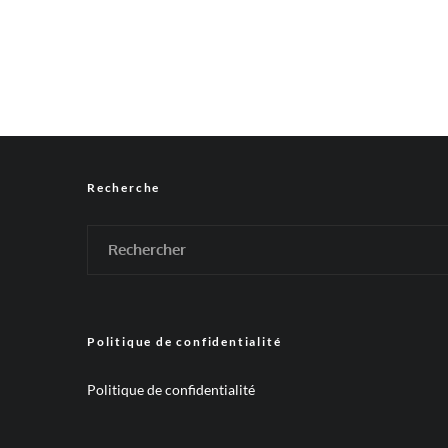
Bonjour,
je souhaite offrir un Ipad3, à mon épouse
Chez Sfr ils sont uniquement intéressé 
Chez Apple, ils sont prêt à vendre un Ipa
Free.
Comme ce cadeau est prévu pour le 12 Jui
Merci
Recherche
zast
25 juin 2012 à 19 h 12 min
L’offre de Free est plus av
Avez vous besoin absolument
Politique de confidentialité
Politique de confidentialité
Lise
16 juillet 2012 à 22 h 35 min