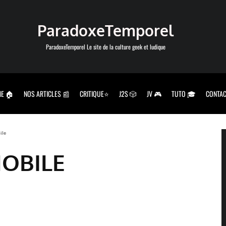
ParadoxeTemporel
ParadoxeTemporel Le site de la culture geek et ludique
E 🏠
NOS ARTICLES 📰
CRITIQUE⭐
J2S 🎲
JV 🎮
TUTO 🎓
CONTAC
ile
MOBILE