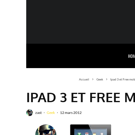
HOM
Accueil
Geek
Ipad 3 et Free mob
IPAD 3 ET FREE 
zast
·
Geek
·
12 mars 2012