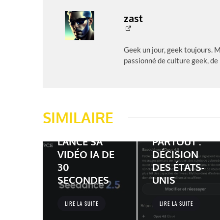
zast
Geek un jour, geek toujours. 
passionné de culture geek, de
CLAUDE
FABLE 5 ET
SIMILAIRE
SEEDANCE 2.5
MYTHOS 5
: BYTEDANCE
BLOQUÉS
LANCE SA
PARTOUT :
VIDÉO IA DE
DÉCISION
30
DES ÉTATS-
SECONDES
UNIS
LIRE LA SUITE
LIRE LA SUITE