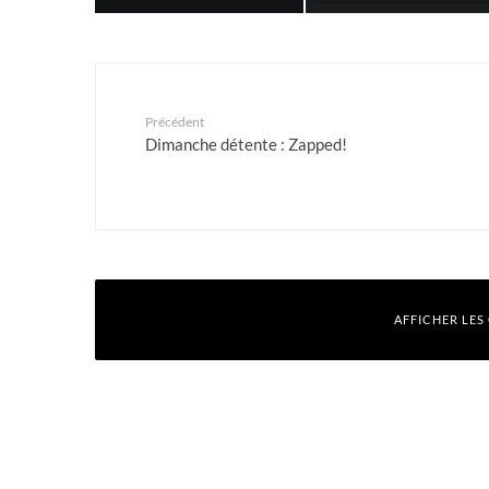
Précédent
Dimanche détente : Zapped!
AFFICHER LES
Gilou
12 mars 2012 à 10 h 50 min
Bonjour,