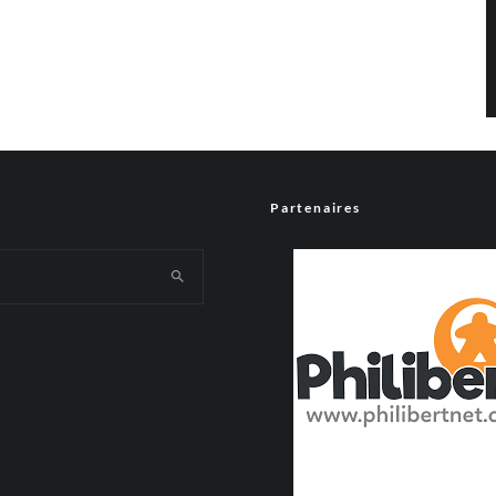
.
que par un contrat… à 29€
d 3g (700€), mis pour la connection, je dois me renseigner chez
llet, avez-vous un peu plus d’information
Partenaires
Répondre
antageuse 🙂
 du 3g ou le wifi ne vous suffirait il pas ?
Répondre