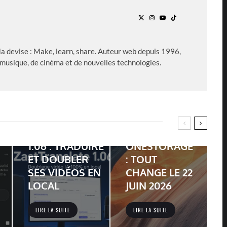
Ma devise : Make, learn, share. Auteur web depuis 1996,
 musique, de cinéma et de nouvelles technologies.
SYNOLOGY
FERME C2
PASSWORD
ZASTTRANSLATE
ET LANCE C2
1.06 : TRADUIRE
ONESTORAGE
ET DOUBLER
: TOUT
SES VIDÉOS EN
CHANGE LE 22
LOCAL
JUIN 2026
LIRE LA SUITE
LIRE LA SUITE