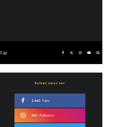
T 📧
Suivez nous sur
1.463
Fans
445
Followers