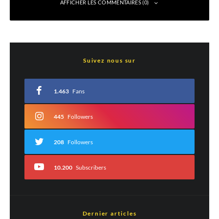
AFFICHER LES COMMENTAIRES (0)
Laisser un commentaire
Suivez nous sur
Votre adresse e-mail ne sera pas publiée.
Les champs obligatoires sont indiqués
avec
*
1.463
Fans
Commentaire
*
445
Followers
208
Followers
10.200
Subscribers
Dernier articles
Nom
*