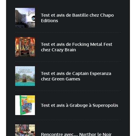
Test et avis de Bastille chez Chapo
Editions
E-mail
*
Site web
Test et avis de Fucking Metal Fest
chez Crazy Brain
Enregistrer mon nom, mon e-mail et mon site dans le navigateur pour
mon prochain commentaire.
Prévenez-moi de tous les nouveaux commentaires par e-mail.
Test et avis de Captain Esperanza
chez Green Games
Prévenez-moi de tous les nouveaux articles par e-mail.
80
%
Test et avis à Grabuge à Superopolis
En savoir
plus sur la façon dont les données de vos commentaires sont
traitées
Rencontre avec… Nurthor le Noir