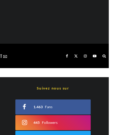
T 📧
Suivez nous sur
1.463
Fans
445
Followers