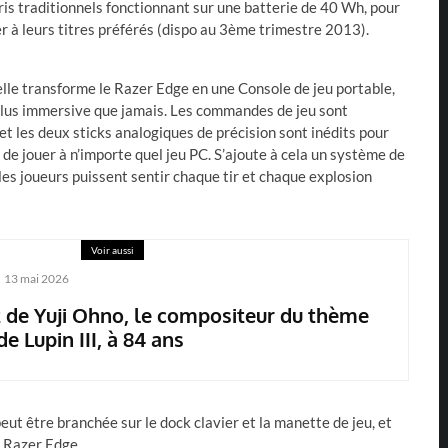
uris traditionnels fonctionnant sur une batterie de 40 Wh, pour
er à leurs titres préférés (dispo au 3ème trimestre 2013).
lle transforme le Razer Edge en une Console de jeu portable,
plus immersive que jamais. Les commandes de jeu sont
 les deux sticks analogiques de précision sont inédits pour
 de jouer à n’importe quel jeu PC. S’ajoute à cela un système de
les joueurs puissent sentir chaque tir et chaque explosion
Voir aussi
13 mai 2026
 de Yuji Ohno, le compositeur du thème
de Lupin III, à 84 ans
eut être branchée sur le dock clavier et la manette de jeu, et
u Razer Edge