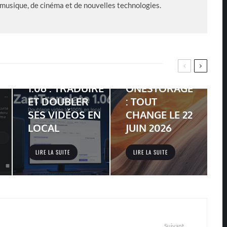
 musique, de cinéma et de nouvelles technologies.
SYNOLOGY
FERME C2
PASSWORD
ZASTTRANSLATE
ET LANCE C2
1.06 : TRADUIRE
ONESTORAGE
ET DOUBLER
: TOUT
SES VIDÉOS EN
CHANGE LE 22
LOCAL
JUIN 2026
LIRE LA SUITE
LIRE LA SUITE
Suivant