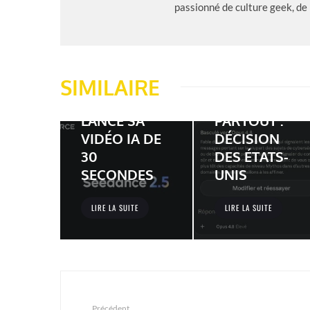
passionné de culture geek, de
CLAUDE
FABLE 5 ET
SIMILAIRE
SEEDANCE 2.5
MYTHOS 5
: BYTEDANCE
BLOQUÉS
LANCE SA
PARTOUT :
VIDÉO IA DE
DÉCISION
30
DES ÉTATS-
SECONDES
UNIS
LIRE LA SUITE
LIRE LA SUITE
Précédent