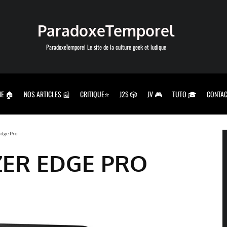
ParadoxeTemporel
ParadoxeTemporel Le site de la culture geek et ludique
E 🏠
NOS ARTICLES 📰
CRITIQUE⭐
J2S 🎲
JV 🎮
TUTO 🎓
CONTAC
Edge Pro
ZER EDGE PRO