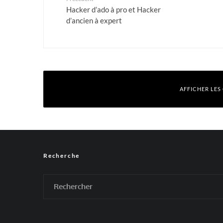
Hacker d’ado à pro et Hacker
d’ancien à expert
AFFICHER LES
Laisser un commentaire
Recherche
Votre adresse e-mail ne sera pas publiée.
Les champs obligatoires sont
Commentaire
*