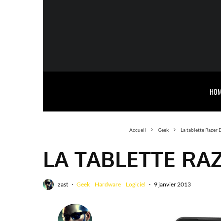
HOM
Accueil
Geek
La tablette Razer 
LA TABLETTE RA
zast
·
Geek
Hardware
Logiciel
·
9 janvier 2013