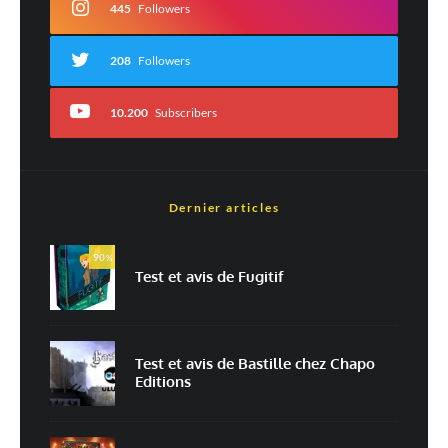
445
Followers
208
Followers
10.200
Subscribers
Dernier articles
Nom
*
90
%
Test et avis de Fugitif
E-mail
*
Site web
Test et avis de Bastille chez Chapo
Editions
Enregistrer mon nom, mon e-mail et mon site dans le navigateur pour
mon prochain commentaire.