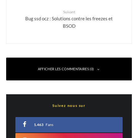
Suivant
Bug ssd ocz : Solutions contre les freezes et
BSOD
AFFICHER LES COMMENTAIRES (0)
Laisser un commentaire
Suivez nous sur
Votre adresse e-mail ne sera pas publiée.
Les champs obligatoires sont indiqués
avec
*
1.463
Fans
Commentaire
*