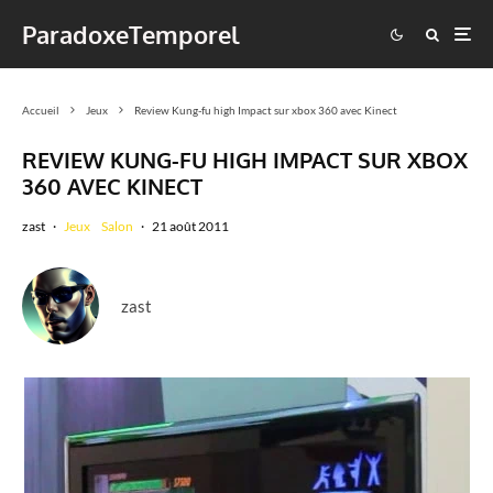
ParadoxeTemporel
Accueil
Jeux
Review Kung-fu high Impact sur xbox 360 avec Kinect
REVIEW KUNG-FU HIGH IMPACT SUR XBOX
360 AVEC KINECT
zast
·
Jeux
Salon
·
21 août 2011
zast