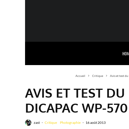
HOM
Accueil
Critique
Avis et test 
AVIS ET TEST D
DICAPAC WP-570
zast
·
Critique
Photographie
·
16 août 2013