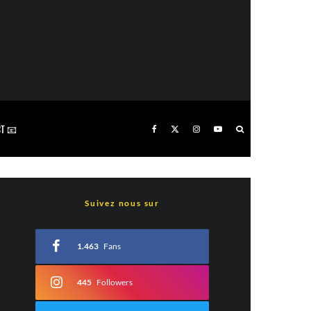
T 📧
Suivez nous sur
1.463
Fans
445
Followers