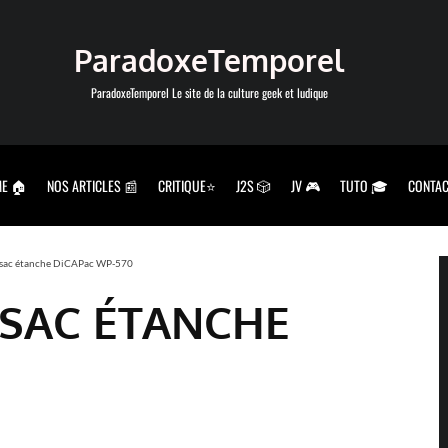
ParadoxeTemporel
ParadoxeTemporel Le site de la culture geek et ludique
E 🏠
NOS ARTICLES 📰
CRITIQUE⭐
J2S 🎲
JV 🎮
TUTO 🎓
CONTAC
du sac étanche DiCAPac WP-570
U SAC ÉTANCHE