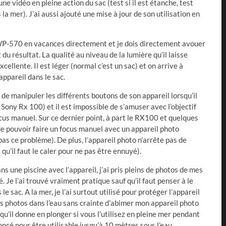
ne vidéo en pleine action du sac (test si il est étanche, test
la mer). J’ai aussi ajouté une mise à jour de son utilisation en
WP-570 en vacances directement et je dois directement avouer
du résultat. La qualité au niveau de la lumière qu’il laisse
xcellente. Il est léger (normal c’est un sac) et on arrive à
ppareil dans le sac.
le de manipuler les différents boutons de son appareil lorsqu’il
un Sony Rx 100) et il est impossible de s’amuser avec l’objectif
cus manuel. Sur ce dernier point, à part le RX100 et quelques
 de pouvoir faire un focus manuel avec un appareil photo
as ce problème). De plus, l’appareil photo n’arrête pas de
 qu’il faut le caler pour ne pas être ennuyé).
s une piscine avec l’appareil, j’ai pris pleins de photos de mes
mé. Je l’ai trouvé vraiment pratique sauf qu’il faut penser à le
le sac. A la mer, je l’ai surtout utilisé pour protéger l’appareil
s photos dans l’eau sans crainte d’abimer mon appareil photo
qu’il donne en plonger si vous l’utilisez en pleine mer pendant
oncé pour être utilisable jusqu’à 10 mètres sous l’eau…