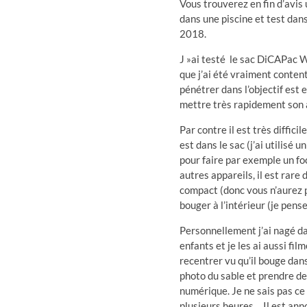
Vous trouverez en fin d’avis u
dans une piscine et test dans 
2018.
J »ai testé le sac DiCAPac 
que j’ai été vraiment content 
pénétrer dans l’objectif est e
mettre très rapidement son a
Par contre il est très diffici
est dans le sac (j’ai utilisé 
pour faire par exemple un fo
autres appareils, il est rare
compact (donc vous n’aurez p
bouger à l’intérieur (je pense
Personnellement j’ai nagé dan
enfants et je les ai aussi fil
recentrer vu qu’il bouge dans 
photo du sable et prendre de
numérique. Je ne sais pas ce 
plusieurs heures …Il est ann