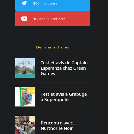
208
Followers
10.200
Subscribers
Dernier articles
Test et avis de Captain
Esperanza chez Green
Games
80
%
Test et avis à Grabuge
à Superopolis
Rencontre avec…
Nurthor le Noir