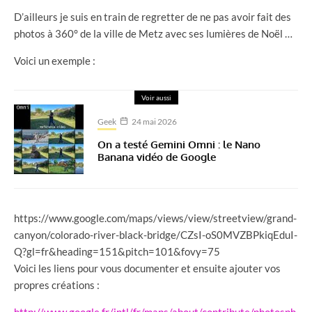
D’ailleurs je suis en train de regretter de ne pas avoir fait des
photos à 360° de la ville de Metz avec ses lumières de Noël …
Voici un exemple :
Voir aussi
Geek
24 mai 2026
On a testé Gemini Omni : le Nano
Banana vidéo de Google
https://www.google.com/maps/views/view/streetview/grand-
canyon/colorado-river-black-bridge/CZsI-oS0MVZBPkiqEduI-
Q?gl=fr&heading=151&pitch=101&fovy=75
Voici les liens pour vous documenter et ensuite ajouter vos
propres créations :