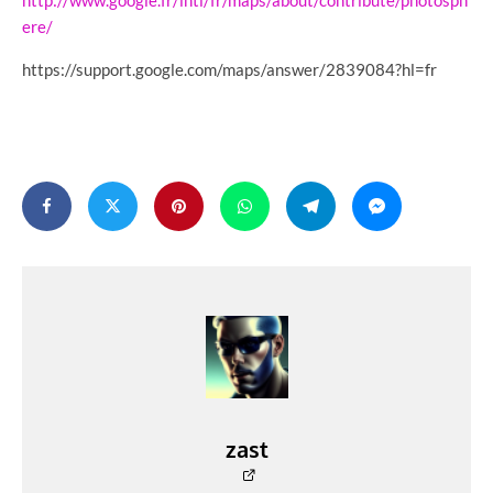
http://www.google.fr/intl/fr/maps/about/contribute/photosph
ere/
https://support.google.com/maps/answer/2839084?hl=fr
zast