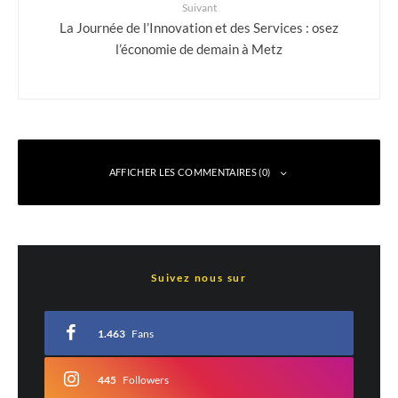
Suivant
La Journée de l’Innovation et des Services : osez
l’économie de demain à Metz
AFFICHER LES COMMENTAIRES (0)
Laisser un commentaire
Suivez nous sur
Votre adresse e-mail ne sera pas publiée.
Les champs obligatoires sont indiqués
avec
*
1.463
Fans
Commentaire
*
445
Followers