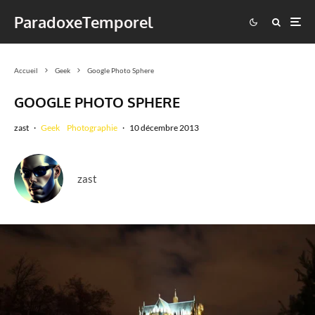
ParadoxeTemporel
Accueil
Geek
Google Photo Sphere
GOOGLE PHOTO SPHERE
zast
·
Geek
Photographie
·
10 décembre 2013
zast