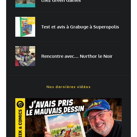
chez Green Games
Prévenez-moi de tous les nouveaux articles par e-mail.
80
%
Test et avis à Grabuge à Superopolis
En savoir
plus sur la façon dont les données de vos commentaires sont
traitées
Rencontre avec… Nurthor le Noir
Nos dernières vidéos