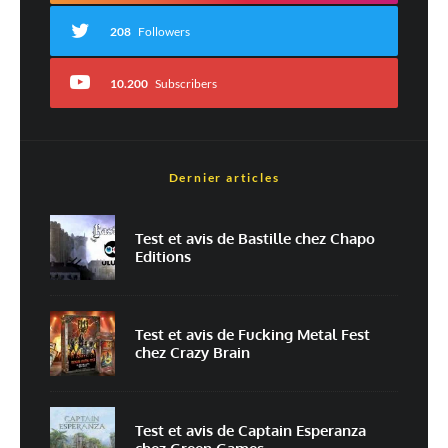
208
Followers
10.200
Subscribers
Dernier articles
Nom
*
Test et avis de Bastille chez Chapo
Editions
E-mail
*
Site web
Test et avis de Fucking Metal Fest
chez Crazy Brain
Enregistrer mon nom, mon e-mail et mon site dans le navigateur pour
mon prochain commentaire.
Prévenez-moi de tous les nouveaux commentaires par e-mail.
Test et avis de Captain Esperanza