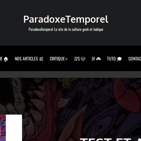
ParadoxeTemporel
ParadoxeTemporel Le site de la culture geek et ludique
E 🏠
NOS ARTICLES 📰
CRITIQUE⭐
J2S 🎲
JV 🎮
TUTO 🎓
CONTAC