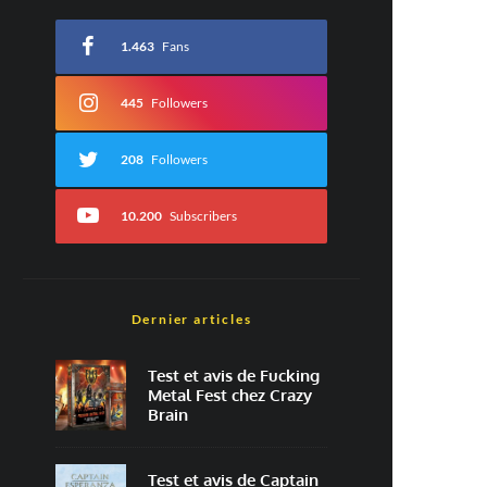
1.463
Fans
445
Followers
208
Followers
10.200
Subscribers
Dernier articles
Test et avis de Fucking
Metal Fest chez Crazy
Brain
Test et avis de Captain