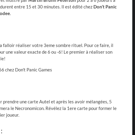
 et illustré par
Martin Brunn Peterson
pour 2 à 6 joueurs à
 durent entre 15 et 30 minutes. Il est édité chez
Don’t Panic
odee
.
a falloir réaliser votre 3eme sombre rituel. Pour ce faire, il
our une valeur exacte de 6 ou -6! Le premier à réaliser son
ie!
prendre une carte Autel et après les avoir mélangées, 5
ormera le Necronomicon. Révélez la 1ere carte pour former le
er joueur.
 :