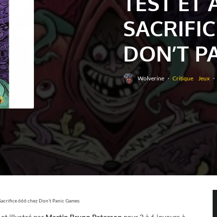
TEST ET 
SACRIFIC
DON’T P
Wolverine
·
Critique
Jeux
·
e Sacrifice 666 chez Don’t Panic Games