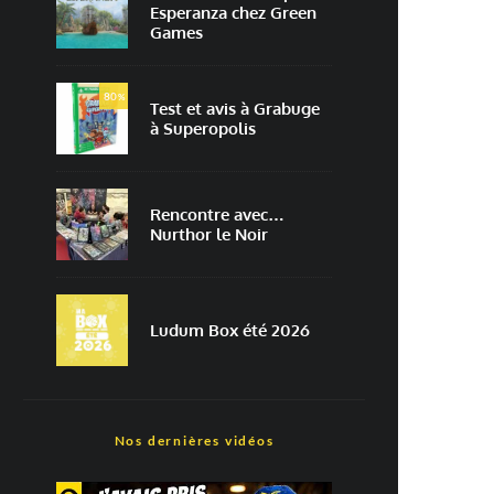
Esperanza chez Green
Games
80
%
Test et avis à Grabuge
à Superopolis
Rencontre avec…
Nurthor le Noir
Ludum Box été 2026
Nos dernières vidéos