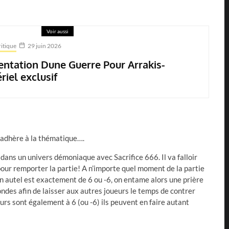
Voir aussi
itique
29 juin 2026
entation Dune Guerre Pour Arrakis-
riel exclusif
 adhère à la thématique….
 dans un univers démoniaque avec Sacrifice 666. Il va falloir
our remporter la partie! A n’importe quel moment de la partie
 un autel est exactement de 6 ou -6, on entame alors une prière
ondes afin de laisser aux autres joueurs le temps de contrer
eurs sont également à 6 (ou -6) ils peuvent en faire autant