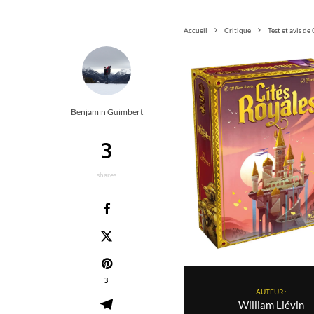
Accueil
Critique
Test et avis de
Benjamin Guimbert
3
shares
3
AUTEUR :
William Liévin