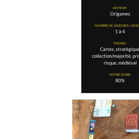
EDITEUR :
Origames
NOMBRE DE JOUEUSES / JOUEU
1 à 4
THÈMES :
Cartes, stratégique
collection/majorité, pri
risque, médiéval
NOTRE SCORE
80