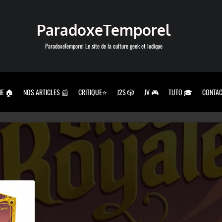
ParadoxeTemporel
ParadoxeTemporel Le site de la culture geek et ludique
E 🏠
NOS ARTICLES 📰
CRITIQUE⭐
J2S 🎲
JV 🎮
TUTO 🎓
CONTAC