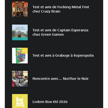
Non
Oui
Test et avis de Fucking Metal Fest
chez Crazy Brain
Nom
*
Test et avis de Captain Esperanza
chez Green Games
E-mail
*
Site web
80
%
Test et avis à Grabuge à Superopolis
Enregistrer mon nom, mon e-mail et mon site dans le navigateur pour
mon prochain commentaire.
Prévenez-moi de tous les nouveaux commentaires par e-mail.
Rencontre avec… Nurthor le Noir
Prévenez-moi de tous les nouveaux articles par e-mail.
Ludum Box été 2026