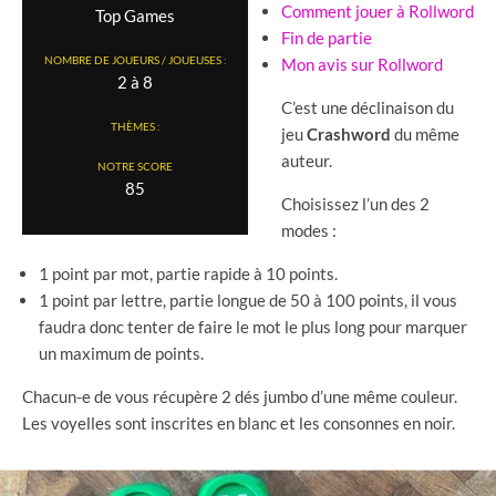
Comment jouer à Rollword
Top Games
Fin de partie
NOMBRE DE JOUEURS / JOUEUSES :
Mon avis sur Rollword
2 à 8
C’est une déclinaison du
THÈMES :
jeu
Crashword
du même
auteur.
NOTRE SCORE
85
Choisissez l’un des 2
modes :
1 point par mot, partie rapide à 10 points.
1 point par lettre, partie longue de 50 à 100 points, il vous
faudra donc tenter de faire le mot le plus long pour marquer
un maximum de points.
Chacun-e de vous récupère 2 dés jumbo d’une même couleur.
Les voyelles sont inscrites en blanc et les consonnes en noir.