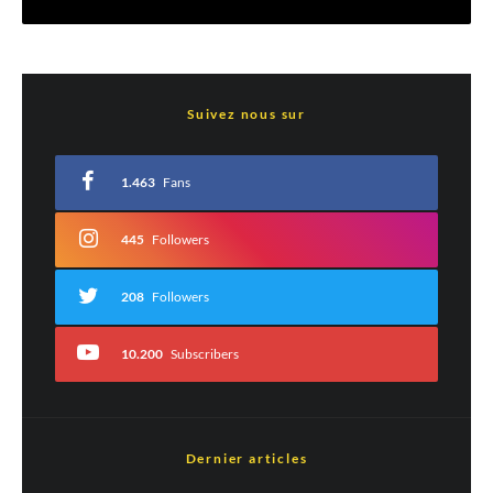
Laisser un commentaire
Suivez nous sur
Votre adresse e-mail ne sera pas publiée.
Les champs obligatoires sont indiqués
avec
*
1.463
Fans
Commentaire
*
445
Followers
208
Followers
10.200
Subscribers
Dernier articles
Est-ce une évaluation?