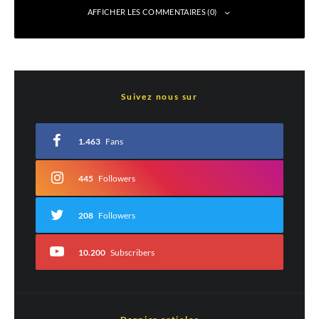
AFFICHER LES COMMENTAIRES (0)
Laisser un commentaire
Suivez nous sur
Votre adresse e-mail ne sera pas publiée.
Les champs obligatoires sont indiqués
avec
*
1.463
Fans
Commentaire
*
445
Followers
208
Followers
10.200
Subscribers