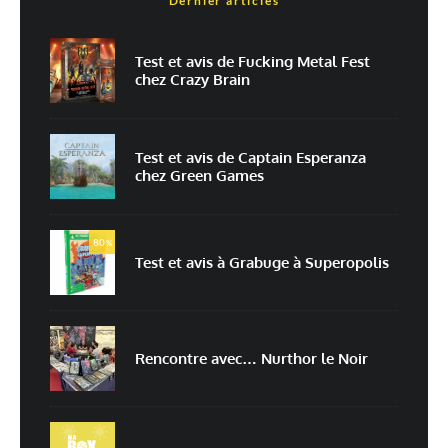
Dernier articles
Nom
*
Test et avis de Fucking Metal Fest
chez Crazy Brain
E-mail
*
Site web
Test et avis de Captain Esperanza
chez Green Games
Enregistrer mon nom, mon e-mail et mon site dans le navigateur pour
mon prochain commentaire.
80
Prévenez-moi de tous les nouveaux commentaires par e-mail.
%
Test et avis à Grabuge à Superopolis
Prévenez-moi de tous les nouveaux articles par e-mail.
Rencontre avec… Nurthor le Noir
En savoir
plus sur la façon dont les données de vos commentaires sont
traitées