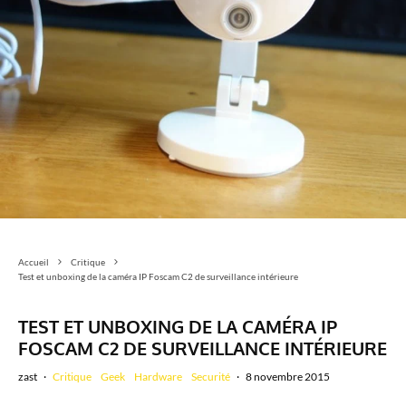
Accueil
Critique
Test et unboxing de la caméra IP Foscam C2 de surveillance intérieure
TEST ET UNBOXING DE LA CAMÉRA IP
FOSCAM C2 DE SURVEILLANCE INTÉRIEURE
zast
·
Critique
Geek
Hardware
Securité
·
8 novembre 2015