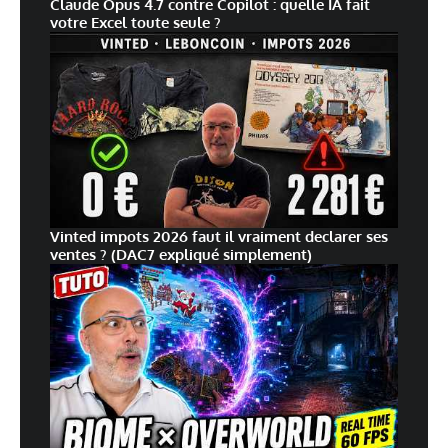
Claude Opus 4.7 contre Copilot : quelle IA fait
gratuit ? j ‘ai entendu dire que le cloud etait uniquement
votre Excel toute seule ?
payant sur ce produit.
– la prise de main à distance sur iOS est possible et si oui via
quelle application ?
– Lors d’une détection de mouvement, est ce un mail ou sms
d’alerte simple, ou y a t il une photo prise et envoyée
accompagant le mail ou le sms (mms du coup) ?
– je compte fixer la caméra au plafond, j’ai cru voir dans votre
présentation la possibilité de retourner entierement l’image,
est ce bien possible ?
Vinted impots 2026 faut il vraiment declarer ses
ventes ? (DAC7 expliqué simplement)
merci d’avance pour vos réponses.
Laisser un commentaire
Votre adresse e-mail ne sera pas publiée.
Les champs obligatoires sont indiqués
avec
*