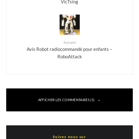
VicTsing
Suivant
Avis Robot radiocommandé pour enfants –
RoboAttack
AFFICHER LES COMMENTAIRES (5)
Kowalkowski
Répondre
Suivez nous sur
17 novembre 2015 à 22 h 48 min