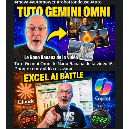
#mova #automower #robottondeuse #tuto
zast
Répondre
22 février 2016 à 22 h 58 min
Je l’utilise avec le support (je n’ai pas essayé de la mettre
au mur). Elle est posé sur un meuble en hauteur.
Tuto Gemini Omni le Nano Banana de la vidéo IA
Google remix vidéo et avatar
Fabien
Répondre
23 décembre 2016 à 17 h 35 min
bonjour,
j’ai quelques questions sur ce produit :
– pouvez vous tester et dire jusqu’a combien de metres le
détecteur de mouvement se déclenche svp ? j’ai entendu dire
3m et je trouve cela faible comme distance…
– l’enregistrement peut etre transmis sur un espace cloud