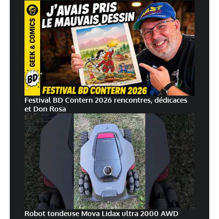
N’hésitez pas si vous avez d’autres questions 🙂
La prochaine fois que je testerai une caméra, j’ajouterai
ces tests dans la vidéo :).
Dufour
Répondre
22 février 2016 à 13 h 53 min
Festival BD Contern 2026 rencontres, dédicaces
Bonjour,
et Don Rosa
J aimerai fixer au mur cette caméra ( le plus près possible= en
gros sans le support). Es ce possible?
Concernant l angle de vision je lis sur certain site 105° sur d
autre 120°. En pratique avez vous déterminer l angle?
Merci d avance.
PS: Super déballage, en fonction de vos réponses je l acheté
directement.
Robot tondeuse Mova Lidax ultra 2000 AWD