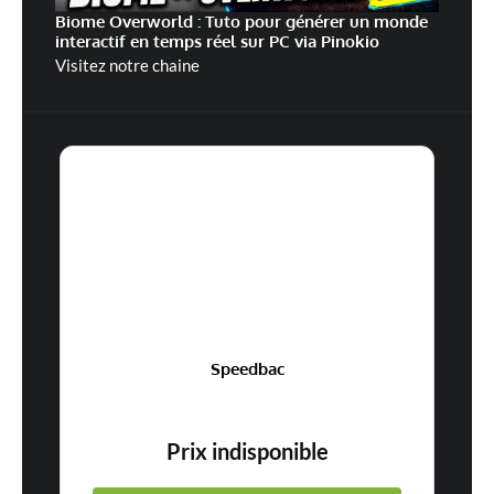
Commentaire
*
Biome Overworld : Tuto pour générer un monde
interactif en temps réel sur PC via Pinokio
Visitez notre chaine
Nom
*
E-mail
*
Site web
Speedbac
Prix indisponible
Enregistrer mon nom, mon e-mail et mon site dans le navigateur pour
mon prochain commentaire.