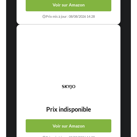
Voir sur Amazon
Prévenez-moi de tous les nouveaux commentaires par e-mail.
Prix mis à jour : 08/08/2026 14:28
Prévenez-moi de tous les nouveaux articles par e-mail.
En savoir
plus sur la façon dont les données de vos commentaires sont
traitées
SKYJO
Prix indisponible
Voir sur Amazon