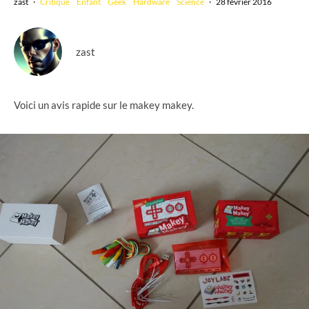
zast
·
Critique
Enfant
Geek
Hardware
Science
·
28 février 2016
zast
Voici un avis rapide sur le makey makey.