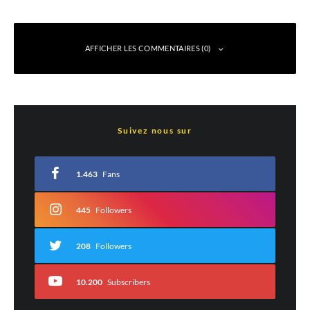
AFFICHER LES COMMENTAIRES (0)
Laisser un commentaire
Suivez nous sur
Votre adresse e-mail ne sera pas publiée.
Les champs obligatoires sont indiqués
avec
*
1.463
Fans
Commentaire
*
445
Followers
208
Followers
10.200
Subscribers