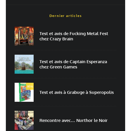
Dernier articles
Nom
*
Test et avis de Fucking Metal Fest
chez Crazy Brain
E-mail
*
Site web
Test et avis de Captain Esperanza
chez Green Games
Enregistrer mon nom, mon e-mail et mon site dans le navigateur pour
mon prochain commentaire.
80
Prévenez-moi de tous les nouveaux commentaires par e-mail.
%
Test et avis à Grabuge à Superopolis
Prévenez-moi de tous les nouveaux articles par e-mail.
Rencontre avec… Nurthor le Noir
En savoir