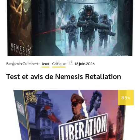
Benjamin Guimbert
Jeux
Critique
18 juin 2026
Test et avis de Nemesis Retaliation
85
%