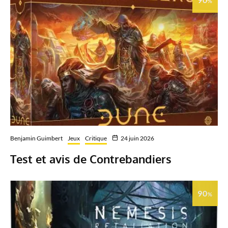
%
Benjamin Guimbert
Jeux
Critique
24 juin 2026
Test et avis de Contrebandiers
90
%