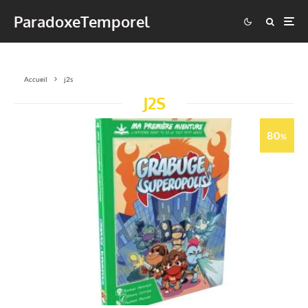
ParadoxeTemporel
Accueil
j2s
J2S
80
%