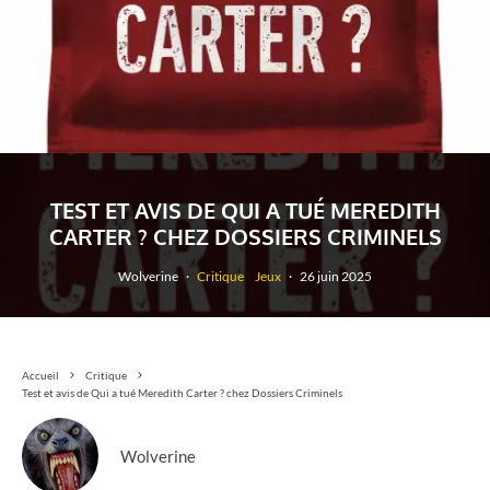
TEST ET AVIS DE QUI A TUÉ MEREDITH
CARTER ? CHEZ DOSSIERS CRIMINELS
Wolverine
·
Critique
Jeux
·
26 juin 2025
Accueil
Critique
Test et avis de Qui a tué Meredith Carter ? chez Dossiers Criminels
Wolverine