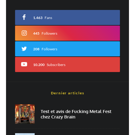
Votre adresse e-mail ne sera pas publiée.
Les champs obligatoires sont indiqués
avec
*
1.463
Fans
Commentaire
*
445
Followers
208
Followers
10.200
Subscribers
Dernier articles
Nom
*
Test et avis de Fucking Metal Fest
chez Crazy Brain
E-mail
*
Site web