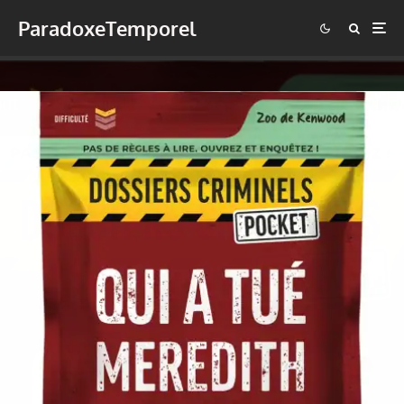
ParadoxeTemporel