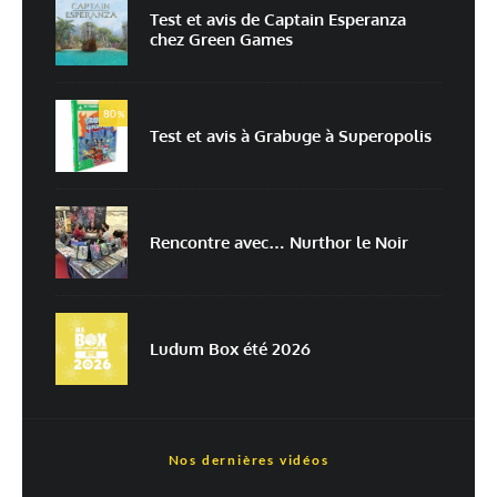
Test et avis de Captain Esperanza
chez Green Games
Enregistrer mon nom, mon e-mail et mon site dans le navigateur pour
mon prochain commentaire.
80
Prévenez-moi de tous les nouveaux commentaires par e-mail.
%
Test et avis à Grabuge à Superopolis
Prévenez-moi de tous les nouveaux articles par e-mail.
Rencontre avec… Nurthor le Noir
En savoir
plus sur la façon dont les données de vos commentaires sont
traitées
Ludum Box été 2026
Nos dernières vidéos