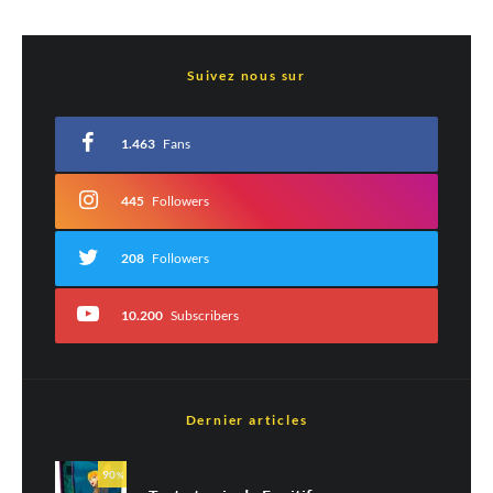
Laisser un commentaire
Suivez nous sur
Votre adresse e-mail ne sera pas publiée.
Les champs obligatoires sont indiqués
avec
*
1.463
Fans
Commentaire
*
445
Followers
208
Followers
10.200
Subscribers
Dernier articles
Nom
*
90
%