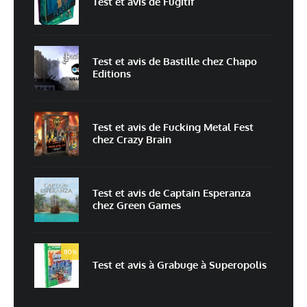
Test et avis de Fugitif
E-mail
*
Site web
Test et avis de Bastille chez Chapo
Editions
Enregistrer mon nom, mon e-mail et mon site dans le navigateur pour
mon prochain commentaire.
Prévenez-moi de tous les nouveaux commentaires par e-mail.
Test et avis de Fucking Metal Fest
chez Crazy Brain
Prévenez-moi de tous les nouveaux articles par e-mail.
Test et avis de Captain Esperanza
chez Green Games
En savoir
plus sur la façon dont les données de vos commentaires sont
80
%
traitées
Test et avis à Grabuge à Superopolis