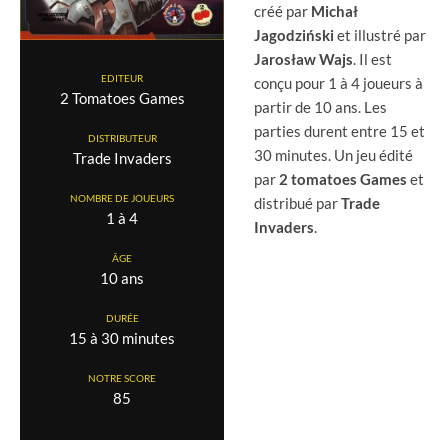
créé par
Michał
Jagodziński
et illustré par
Jarosław Wajs
. Il est
EDITEUR
conçu pour 1 à 4 joueurs à
2 Tomatoes Games
partir de 10 ans. Les
parties durent entre 15 et
DISTRIBUTEUR
30 minutes. Un jeu édité
Trade Invaders
par
2 tomatoes Games
et
NOMBRE DE JOUEURS
distribué par
Trade
1 à 4
Invaders
.
ÂGE
10 ans
DURÉE
15 à 30 minutes
NOTRE SCORE
85