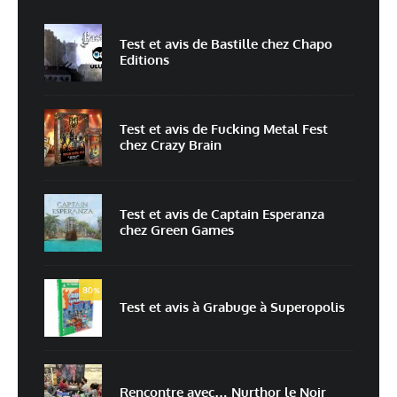
Non
Oui
Test et avis de Bastille chez Chapo
Editions
Nom
*
Test et avis de Fucking Metal Fest
chez Crazy Brain
E-mail
*
Site web
Test et avis de Captain Esperanza
chez Green Games
Enregistrer mon nom, mon e-mail et mon site dans le navigateur pour
mon prochain commentaire.
Prévenez-moi de tous les nouveaux commentaires par e-mail.
80
%
Test et avis à Grabuge à Superopolis
Prévenez-moi de tous les nouveaux articles par e-mail.
Rencontre avec… Nurthor le Noir