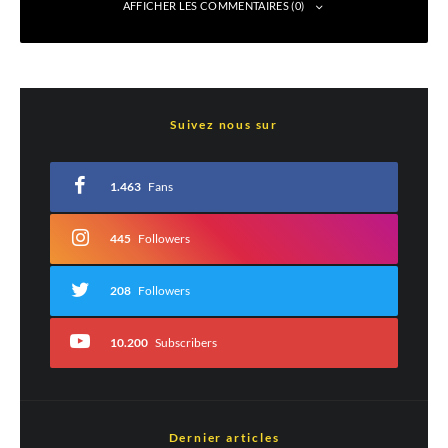
AFFICHER LES COMMENTAIRES (0)
Laisser un commentaire
Suivez nous sur
Votre adresse e-mail ne sera pas publiée.
Les champs obligatoires sont indiqués
avec
*
1.463
Fans
Commentaire
*
445
Followers
208
Followers
10.200
Subscribers
Dernier articles
Est-ce une évaluation?