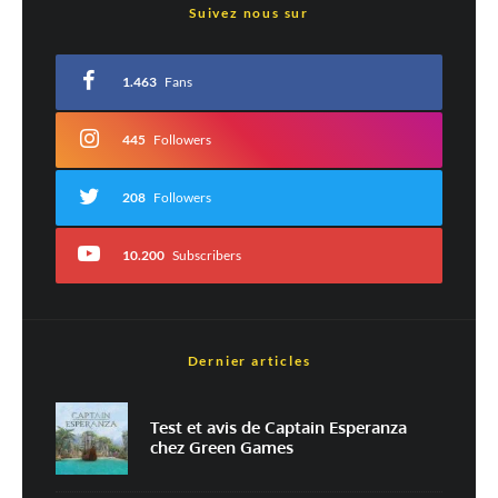
Suivez nous sur
Votre adresse e-mail ne sera pas publiée.
Les champs obligatoires sont indiqués
avec
*
1.463
Fans
Commentaire
*
445
Followers
208
Followers
10.200
Subscribers
Dernier articles
Est-ce une évaluation?
Non
Oui
Test et avis de Captain Esperanza
chez Green Games
Nom
*