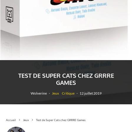
TEST DE SUPER CATS CHEZ GRRRE
GAMES
Wolverine
·
Jeux
Critique
·
12 juillet 2019
Accueil
Jeux
Test de Super Cats chez GRRRE Games