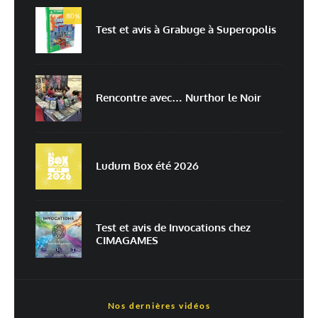
80
%
Test et avis à Grabuge à Superopolis
E-mail
*
Site web
Rencontre avec… Nurthor le Noir
Enregistrer mon nom, mon e-mail et mon site dans le navigateur pour
mon prochain commentaire.
Prévenez-moi de tous les nouveaux commentaires par e-mail.
Ludum Box été 2026
Prévenez-moi de tous les nouveaux articles par e-mail.
Test et avis de Invocations chez
CIMAGAMES
En savoir
plus sur la façon dont les données de vos commentaires sont
traitées
Nos dernières vidéos