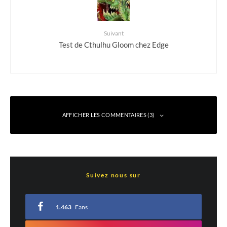
Suivant
Test de Cthulhu Gloom chez Edge
AFFICHER LES COMMENTAIRES (3)
nicolequesnot1964@gmail.com
Répondre
Suivez nous sur
23 juin 2021 à 20 h 14 min
Moi je suis sur origine tu sais comment faire ?😨😔
1.463
Fans