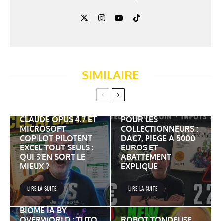
SIMILAIRE
VINTED LEBONCOIN
ET IMPOTS 2026
CLAUDE OPUS 4.7 ET
POUR LES
MICROSOFT
COLLECTIONNEURS :
COPILOT PILOTENT
DAC7, PIEGE A 5000
EXCEL TOUT SEULS :
EUROS ET
QUI S’EN SORT LE
ABATTEMENT
MIEUX ?
EXPLIQUE
LIRE LA SUITE
LIRE LA SUITE
BIOME IA BY
OVERWORLD : TUTO
ROBOT TONDEUSE