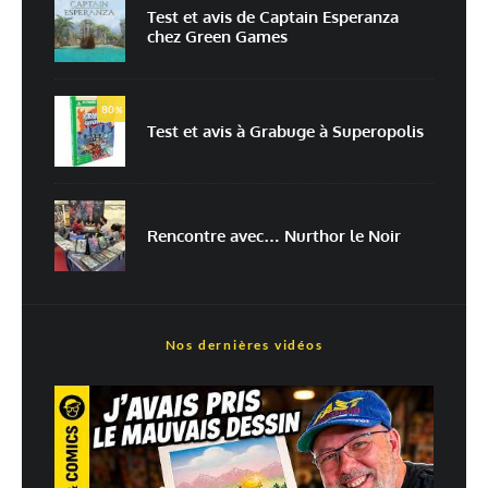
Test et avis de Captain Esperanza
chez Green Games
Commentaire
*
80
%
Test et avis à Grabuge à Superopolis
Rencontre avec… Nurthor le Noir
Nom
*
Nos dernières vidéos
E-mail
*
Site web
Enregistrer mon nom, mon e-mail et mon site dans le navigateur pour