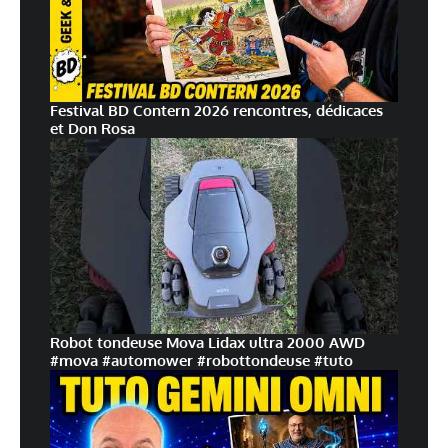
mon prochain commentaire.
Prévenez-moi de tous les nouveaux commentaires par e-mail.
Prévenez-moi de tous les nouveaux articles par e-mail.
Festival BD Contern 2026 rencontres, dédicaces
et Don Rosa
En savoir
plus sur la façon dont les données de vos commentaires sont
traitées
Robot tondeuse Mova Lidax ultra 2000 AWD
#mova #automower #robottondeuse #tuto