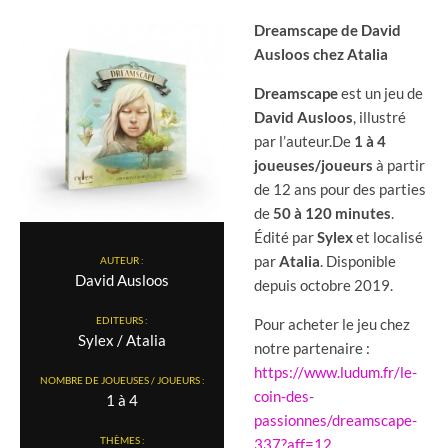
Dreamscape de David
Ausloos chez Atalia
Dreamscape
est un jeu de
David Ausloos
, illustré
par l’auteur.De
1 à 4
joueuses/joueurs
à partir
de 12 ans pour des parties
de
50 à 120 minutes
.
Édité par
Sylex
et localisé
par
Atalia
. Disponible
AUTEUR :
David Ausloos
depuis octobre 2019.
EDITEURS :
Pour acheter le jeu chez
Sylex / Atalia
notre partenaire :
https://www.ludum.fr/le-
NOMBRE DE JOUEUSES / JOUEURS :
coin-des-
1 à 4
passionnes/dreamscape-
THÈMES :
337?aff=12