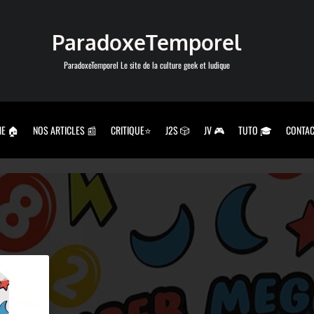
ParadoxeTemporel
ParadoxeTemporel Le site de la culture geek et ludique
E 🏠
NOS ARTICLES 📰
CRITIQUE⭐
J2S 🎲
JV 🎮
TUTO 🎓
CONTAC