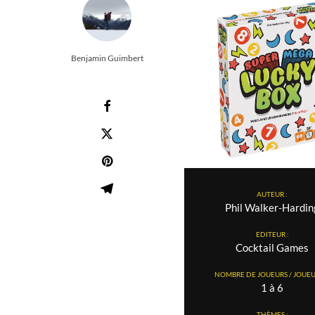
Benjamin Guimbert
AUTEUR :
Phil Walker-Hardin
EDITEUR :
Cocktail Games
NOMBRE DE JOUEURS / JOUEUS
1 à 6
THÈMES :