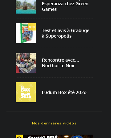
Esperanza chez Green
Games
80
%
Test et avis à Grabuge
à Superopolis
Rencontre avec…
Nurthor le Noir
Ludum Box été 2026
Nos dernières vidéos