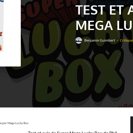
TEST ET 
MEGA LU
Benjamin Guimbert
·
Critique
e Super Mega Lucky Box