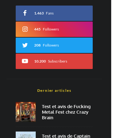
1.463
Fans
445
Followers
208
Followers
10.200
Subscribers
Dernier articles
Test et avis de Fucking
Metal Fest chez Crazy
Brain
Test et avis de Captain