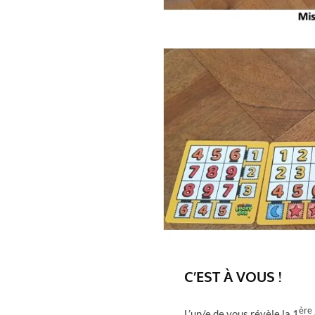
C’EST À VOUS !
ère
L’un/e de vous révèle la 1