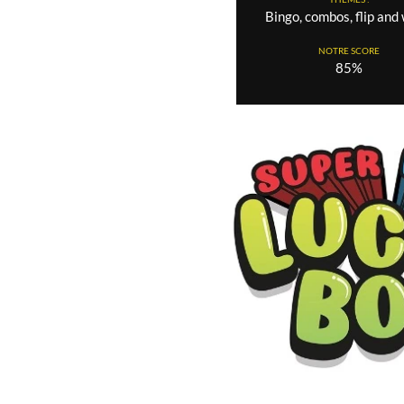
Bingo, combos, flip and 
NOTRE SCORE
85