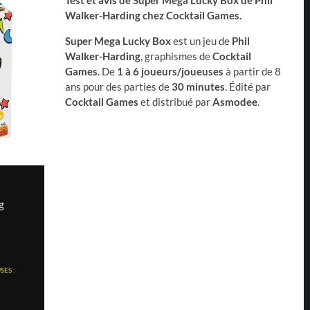
Test et avis de Super Mega Lucky Box de Phil
Walker-Harding chez Cocktail Games.
Super Mega Lucky Box
est un jeu de
Phil
Walker-Harding
, graphismes de
Cocktail
Games
. De
1 à 6 joueurs/joueuses
à partir de 8
ans pour des parties de
30 minutes
. Édité par
Cocktail Games
et distribué par
Asmodee
.
g
ES :