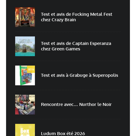
Non
Oui
Test et avis de Fucking Metal Fest
chez Crazy Brain
Nom
*
Test et avis de Captain Esperanza
chez Green Games
E-mail
*
Site web
80
%
Test et avis à Grabuge à Superopolis
Enregistrer mon nom, mon e-mail et mon site dans le navigateur pour
mon prochain commentaire.
Prévenez-moi de tous les nouveaux commentaires par e-mail.
Rencontre avec… Nurthor le Noir
Prévenez-moi de tous les nouveaux articles par e-mail.
Ludum Box été 2026