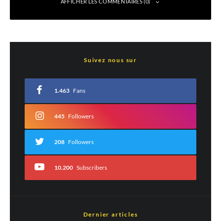
AFFICHER LES COMMENTAIRES (0)
Laisser un commentaire
Suivez nous sur
Votre adresse e-mail ne sera pas publiée.
Les champs obligatoires sont indiqués
avec
*
1.463
Fans
Commentaire
*
445
Followers
208
Followers
10.200
Subscribers
Dernier articles
Est-ce une évaluation?