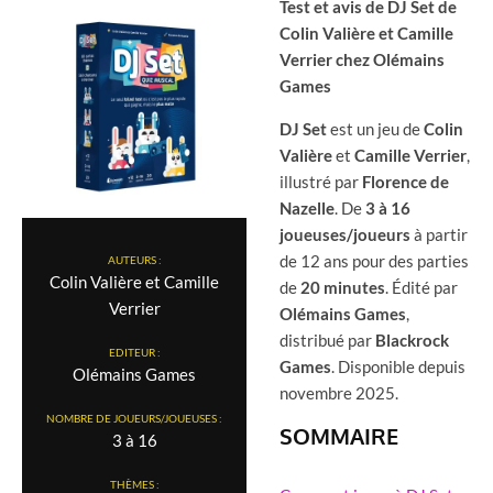
Test et avis de DJ Set de
Colin Valière et Camille
Verrier chez Olémains
Games
DJ Set
est un jeu de
Colin
Valière
et
Camille Verrier
,
illustré par
Florence de
Nazelle
. De
3 à 16
joueuses/joueurs
à partir
de 12 ans pour des parties
AUTEURS :
Colin Valière et Camille
de
20 minutes
. Édité par
Verrier
Olémains Games
,
distribué par
Blackrock
EDITEUR :
Games
. Disponible depuis
Olémains Games
novembre 2025.
NOMBRE DE JOUEURS/JOUEUSES :
SOMMAIRE
3 à 16
THÈMES :