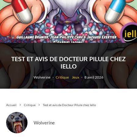
TEST ET AVIS DE DOCTEUR PILULE CHEZ
IELLO
Wolverine
·
Critique
Jeux
·
8 avril 2026
Accueil
Critique
Test et avis de Docteur Pilule chez Iello
Wolverine