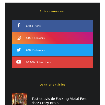
Laisser un commentaire
Suivez nous sur
Votre adresse e-mail ne sera pas publiée.
Les champs obligatoires sont indiqués
avec
*
1.463
Fans
Commentaire
*
445
Followers
208
Followers
10.200
Subscribers
Dernier articles
Est-ce une évaluation?
Non
Oui
Test et avis de Fucking Metal Fest
chez Crazy Brain