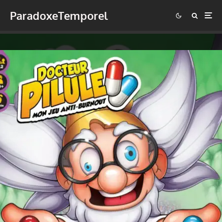
ParadoxeTemporel