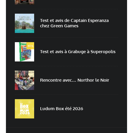
Nom
*
Test et avis de Captain Esperanza
chez Green Games
E-mail
*
Site web
80
%
Test et avis à Grabuge à Superopolis
Enregistrer mon nom, mon e-mail et mon site dans le navigateur pour
mon prochain commentaire.
Prévenez-moi de tous les nouveaux commentaires par e-mail.
Rencontre avec… Nurthor le Noir
Prévenez-moi de tous les nouveaux articles par e-mail.
Ludum Box été 2026
En savoir
plus sur la façon dont les données de vos commentaires sont
traitées