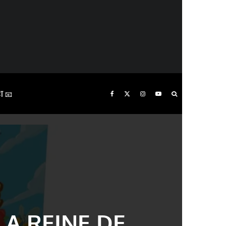
T 📧
LA REINE DE