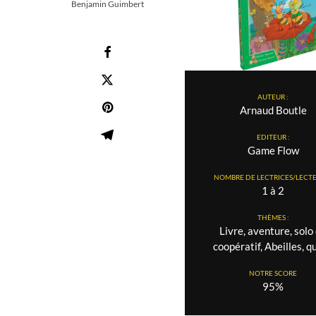
Benjamin Guimbert
AUTEUR :
Arnaud Boutle
EDITEUR :
Game Flow
NOMBRE DE LECTRICES/LECTE
1 à 2
THÈMES :
Livre, aventure, solo
coopératif, Abeilles, q
NOTRE SCORE
95