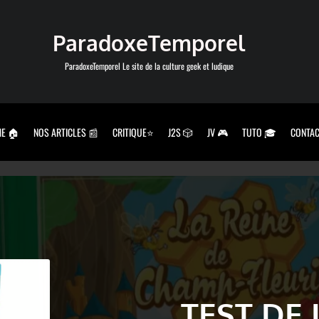
ParadoxeTemporel
ParadoxeTemporel Le site de la culture geek et ludique
E 🏠
NOS ARTICLES 📰
CRITIQUE⭐
J2S 🎲
JV 🎮
TUTO 🎓
CONTAC
TEST DE 