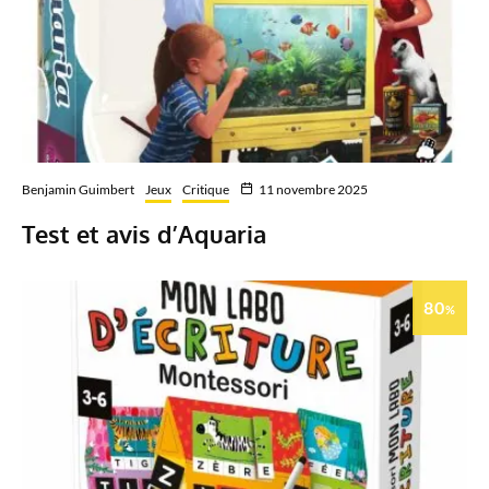
Benjamin Guimbert
Jeux
Critique
11 novembre 2025
Test et avis d’Aquaria
80
%