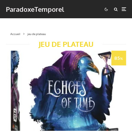
ParadoxeTemporel
Accueil
jeu de plateau
JEU DE PLATEAU
85
%