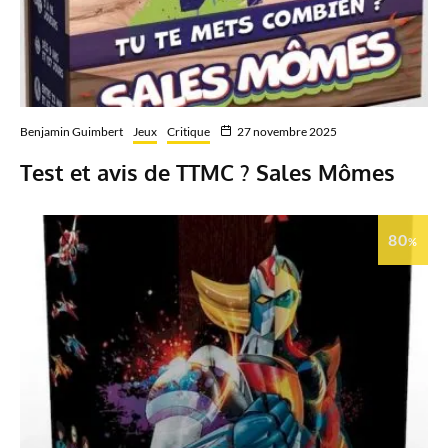
Benjamin Guimbert
Jeux
Critique
27 novembre 2025
Test et avis de TTMC ? Sales Mômes
80
%