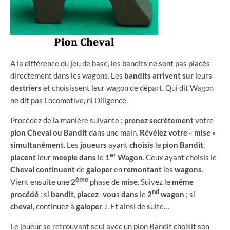
A la différence du jeu de base, les bandits ne sont pas placés
directement dans les wagons. Les
bandits
arrivent
sur
leurs
destriers
et choisissent leur wagon de départ. Qui dit Wagon
ne dit pas Locomotive, ni Diligence.
Procédez de la manière suivante :
prenez
secrètement
votre
pion
Cheval
ou
Bandit
dans une main.
Révélez
votre
«
mise
»
simultanément
. Les
joueurs
ayant
choisis
le
pion
Bandit
,
er
placent
leur
meeple
dans
le
1
Wagon
. Ceux ayant choisis le
Cheval
continuent
de
galoper
en
remontant
les
wagons
.
ème
Vient ensuite une
2
phase de
mise
. Suivez le
même
nd
procédé
: si
bandit
,
placez
–
vou
s
dans
le
2
wagon
; si
cheval,
continuez à
galoper
J. Et ainsi de suite…
Le joueur se retrouvant seul avec un pion Bandit choisit son