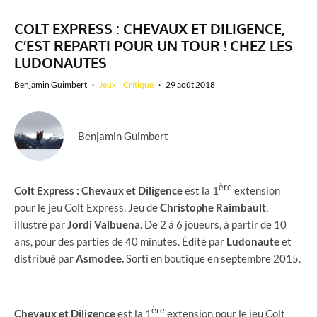
COLT EXPRESS : CHEVAUX ET DILIGENCE,
C’EST REPARTI POUR UN TOUR ! CHEZ LES
LUDONAUTES
Benjamin Guimbert
·
Jeux
Critique
·
29 août 2018
Benjamin Guimbert
ère
Colt Express : Chevaux et Diligence
est la 1
extension
pour le jeu Colt Express. Jeu de
Christophe
Raimbault
,
illustré par
Jordi
Valbuena
. De 2 à 6 joueurs, à partir de 10
ans, pour des parties de 40 minutes. Édité par
Ludonaute
et
distribué par
Asmodee.
Sorti en boutique en septembre 2015.
ère
Chevaux
et
Diligence
est la 1
extension pour le jeu Colt