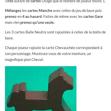
Tirez
autant de
cartes
Otage que le nombre de joueur moins 1.
Mélangez
les
cartes
Manche
avec celles du jeu de base puis
prenez
-en
4 au hasard
. Faites de même avec les
cartes
Gare
mais n’en
prenez
qu’une
seule.
Les 3 cartes Balle Neutre sont rajoutées à celles de la boite de
base.
Chaque joueur rajoute la carte Chevauchée correspondant à
son personnage. Munissez-vous de votre monture, un
magnifique pion Cheval.