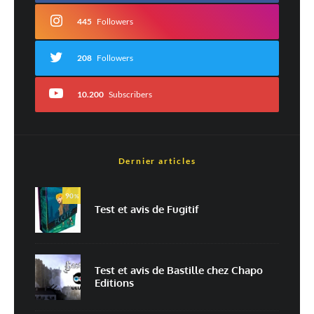
Commentaire
*
445
Followers
208
Followers
10.200
Subscribers
Dernier articles
Nom
*
90
%
Test et avis de Fugitif
E-mail
*
Site web
Test et avis de Bastille chez Chapo
Editions
Enregistrer mon nom, mon e-mail et mon site dans le navigateur pour
mon prochain commentaire.