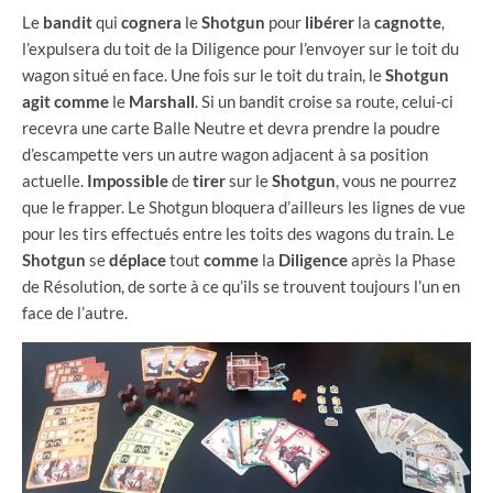
Le
bandit
qui
cognera
le
Shotgun
pour
libérer
la
cagnotte
,
l’expulsera du toit de la Diligence pour l’envoyer sur le toit du
wagon situé en face. Une fois sur le toit du train, le
Shotgun
agit
comme
le
Marshall
. Si un bandit croise sa route, celui-ci
recevra une carte Balle Neutre et devra prendre la poudre
d’escampette vers un autre wagon adjacent à sa position
actuelle.
Impossible
de
tirer
sur le
Shotgun
, vous ne pourrez
que le frapper. Le Shotgun bloquera d’ailleurs les lignes de vue
pour les tirs effectués entre les toits des wagons du train. Le
Shotgun
se
déplace
tout
comme
la
Diligence
après la Phase
de Résolution, de sorte à ce qu’ils se trouvent toujours l’un en
face de l’autre.