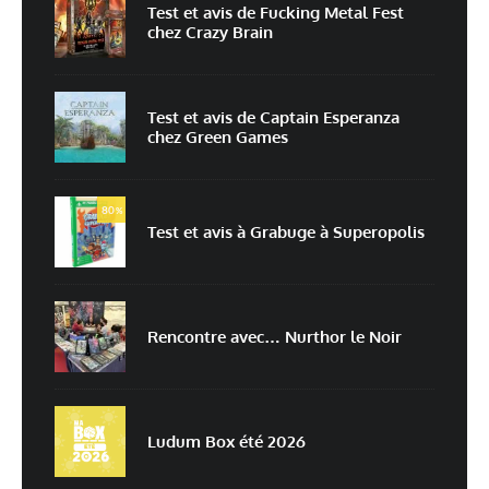
Test et avis de Fucking Metal Fest
chez Crazy Brain
Nom
*
Test et avis de Captain Esperanza
chez Green Games
E-mail
*
Site web
80
%
Test et avis à Grabuge à Superopolis
Enregistrer mon nom, mon e-mail et mon site dans le navigateur pour
mon prochain commentaire.
Prévenez-moi de tous les nouveaux commentaires par e-mail.
Rencontre avec… Nurthor le Noir
Prévenez-moi de tous les nouveaux articles par e-mail.
Ludum Box été 2026
En savoir