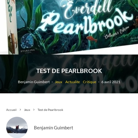
TEST DE PEARLBROOK
Benjamin Guimbert
·
Jeux
Actualite
Critique
·
6 avril 2021
Accueil
Jeux
Test de Pearlbrook
Benjamin Guimbert