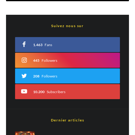
Laisser un commentaire
Suivez nous sur
Votre adresse e-mail ne sera pas publiée.
Les champs obligatoires sont indiqués
avec
*
1.463
Fans
Commentaire
*
445
Followers
208
Followers
10.200
Subscribers
Dernier articles
Est-ce une évaluation?
Non
Oui