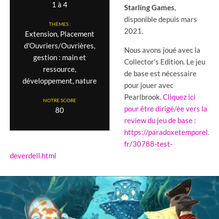
1 à 4
Starling Games
,
disponible depuis mars
THÈMES :
2021.
Extension, Placement
d'Ouvriers/Ouvrières,
Nous avons joué avec la
gestion : main et
Collector’s Edition. Le jeu
ressource,
de base est nécessaire
développement, nature
pour jouer avec
Pearlbrook.
Cliquez ici
NOTRE SCORE
pour être dirigé/ée vers la
80
review du jeu de base :
https://paradoxetemporel.
fr/30788-test-
deverdell.html