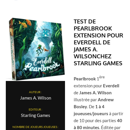
TEST DE
PEARLBROOK
EXTENSION POUR
EVERDELL
DE
JAMES A.
WILSON
CHEZ
STARLING GAMES
ère
Pearlbrook
1
extension pour
Everdell
de
James A. Wilson
AUTEUR :
James A. Wilson
illustrée par
Andrew
Bosley
. De
1 à 4
EDITEUR :
joueuses/joueurs
à partir
Starling Games
de 10 pour des parties
40
à 80 minutes
. Éditée par
NOMBRE DE JOUEURS JOUEUSES :