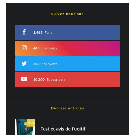
Laisser un commentaire
Suivez nous sur
Votre adresse e-mail ne sera pas publiée.
Les champs obligatoires sont indiqués
avec
*
1.463
Fans
Commentaire
*
445
Followers
208
Followers
10.200
Subscribers
Dernier articles
Est-ce une évaluation?
Non
Oui
90
%
Test et avis de Fugitif