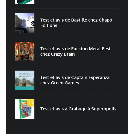
Nom
*
Test et avis de Bastille chez Chapo
Editions
E-mail
*
Site web
Test et avis de Fucking Metal Fest
chez Crazy Brain
Enregistrer mon nom, mon e-mail et mon site dans le navigateur pour
mon prochain commentaire.
Prévenez-moi de tous les nouveaux commentaires par e-mail.
Test et avis de Captain Esperanza
chez Green Games
Prévenez-moi de tous les nouveaux articles par e-mail.
80
%
Test et avis à Grabuge à Superopolis
En savoir
plus sur la façon dont les données de vos commentaires sont
traitées