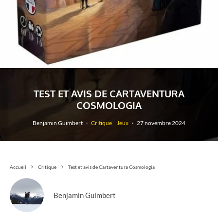
TEST ET AVIS DE CARTAVENTURA
COSMOLOGIA
Benjamin Guimbert
·
Critique
Jeux
·
27 novembre 2024
Accueil
Critique
Test et avis de Cartaventura Cosmologia
Benjamin Guimbert