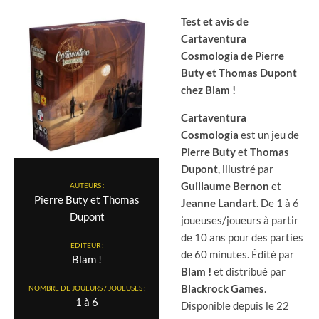
Test et avis de
Cartaventura
Cosmologia de Pierre
Buty et Thomas Dupont
chez Blam !
Cartaventura
Cosmologia
est un jeu de
Pierre Buty
et
Thomas
Dupont
, illustré par
Guillaume Bernon
et
AUTEURS :
Pierre Buty et Thomas
Jeanne Landart
. De 1 à 6
Dupont
joueuses/joueurs à partir
de 10 ans pour des parties
EDITEUR :
de 60 minutes. Édité par
Blam !
Blam !
et distribué par
Blackrock Games
.
NOMBRE DE JOUEURS / JOUEUSES :
1 à 6
Disponible depuis le 22