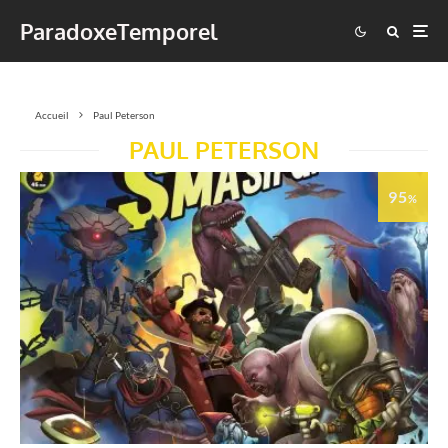
ParadoxeTemporel
Accueil
Paul Peterson
PAUL PETERSON
95
%